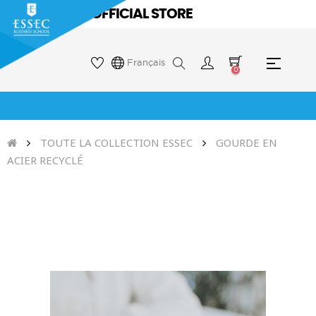
ESSEC OFFICIAL STORE
Bascul
☰
Français
0
la
naviga
ESSEC OFFICIAL STORE
TOUTE LA COLLECTION ESSEC
GOURDE EN
ACIER RECYCLÉ